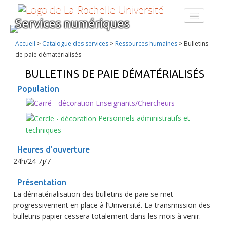
Services numériques
CATALOGUE DES SERVICES
FORMATION AU NUMÉRIQUE
Accueil
>
Catalogue des services
>
Ressources humaines
>
Bulletins
À PROPOS
de paie dématérialisés
ENT
BULLETINS DE PAIE DÉMATÉRIALISÉS
Population
Enseignants/Chercheurs
Personnels administratifs et
techniques
Heures d'ouverture
24h/24 7j/7
Présentation
La dématérialisation des bulletins de paie se met
progressivement en place à l’Université. La transmission des
bulletins papier cessera totalement dans les mois à venir.