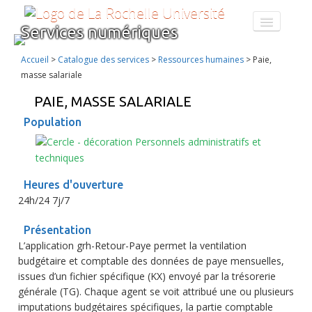
Services numériques
CATALOGUE DES SERVICES
FORMATION AU NUMÉRIQUE
Accueil
>
Catalogue des services
>
Ressources humaines
>
Paie,
À PROPOS
masse salariale
ENT
PAIE, MASSE SALARIALE
Population
Personnels administratifs et
techniques
Heures d'ouverture
24h/24 7j/7
Présentation
L’application grh-Retour-Paye permet la ventilation
budgétaire et comptable des données de paye mensuelles,
issues d’un fichier spécifique (KX) envoyé par la trésorerie
générale (TG). Chaque agent se voit attribué une ou plusieurs
imputations budgétaires spécifiques, la partie comptable