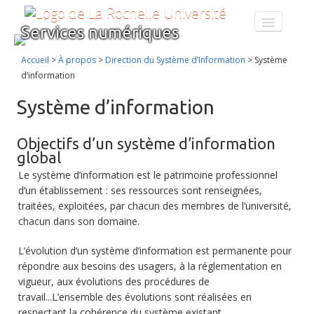
Services numériques
CATALOGUE DES SERVICES
FORMATION AU NUMÉRIQUE
Accueil
>
À propos
>
Direction du Système d’Information
>
Système
À PROPOS
d’information
ENT
Système d’information
Objectifs d’un système d’information
global
Le système d’information est le patrimoine professionnel
d’un établissement : ses ressources sont renseignées,
traitées, exploitées, par chacun des membres de l’université,
chacun dans son domaine.
L’évolution d’un système d’information est permanente pour
répondre aux besoins des usagers, à la réglementation en
vigueur, aux évolutions des procédures de
travail...L’ensemble des évolutions sont réalisées en
respectant la cohérence du système existant.