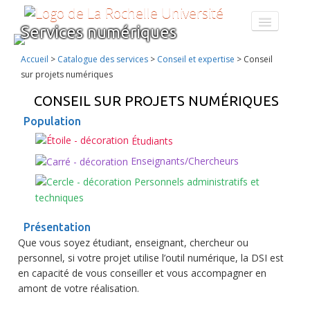
Services numériques
CATALOGUE DES SERVICES
FORMATION AU NUMÉRIQUE
Accueil
>
Catalogue des services
>
Conseil et expertise
>
Conseil
À PROPOS
sur projets numériques
ENT
CONSEIL SUR PROJETS NUMÉRIQUES
Population
Étudiants
Enseignants/Chercheurs
Personnels administratifs et
techniques
Présentation
Que vous soyez étudiant, enseignant, chercheur ou
personnel, si votre projet utilise l’outil numérique, la DSI est
en capacité de vous conseiller et vous accompagner en
amont de votre réalisation.