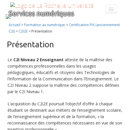
Services numériques
CATALOGUE DES SERVICES
FORMATION AU NUMÉRIQUE
Accueil
>
Formation au numérique
>
Certification PiX (anciennement
À PROPOS
C2i)
>
C2I2E
>
Présentation
ENT
Présentation
Le
C2I Niveau 2 Enseignant
atteste de la maîtrise des
compétences professionnelles dans les usages
pédagogiques, éducatifs et citoyens des Technologies de
l’Information de la Communication dans l’Enseignement. Le
C2I Niveau 2 suppose la maîtrise des compétences définies
par le C2I Niveau 1.
L’acquisition du C2i2E poursuit l’objectif d’offrir à chaque
étudiant se destinant aux métiers de l’enseignement scolaire,
de l’enseignement supérieur et de la formation, « la
reconnaissance des compétences nécessaires en vue de son
insertion professionnelle ».